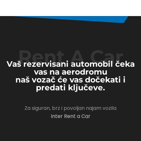
Rent A Car
Vaš rezervisani automobil čeka
vas na aerodromu
naš vozač će vas dočekati i
predati ključeve.
Za siguran, brz i povoljan najam vozila
Inter Rent a Car