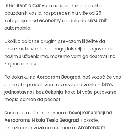
Inter Rent a Car
vam nudi širok izbor novih i
pouzdanih vozila, raspoređenih u više od 25
kategorija – od
economy
modela do
luksuznih
automobila.
Ukoliko dolazite drugim prevozom ili želite da
preuzmete vozilo na drugoj lokaciji, u dogovoru sa
našim službenicima, možemo vam ga dostaviti na
željenu adresu.
Po dolasku na
Aerodrom Beograd
, naš vozač će vas
sačekati i predati vam rezervisano vozilo –
brzo,
jednostavno i bez čekanja
, kako bi vaše putovanje
moglo odmah da počne!
Sada nas možete pronaći i u
novoj kancelariji na
Aerodromu Nikola Tesla Beograd
. Takođe,
preuzimanje vozila je moguće i u
Amsterdam