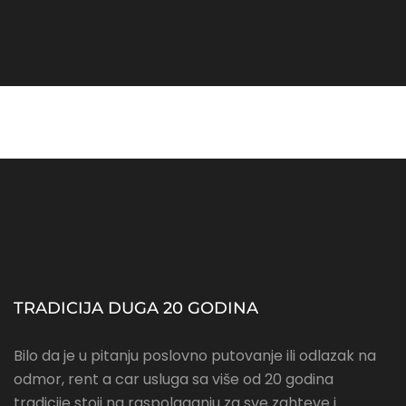
TRADICIJA DUGA 20 GODINA
Bilo da je u pitanju poslovno putovanje ili odlazak na
odmor, rent a car usluga sa više od 20 godina
tradicije stoji na raspolaganju za sve zahteve i