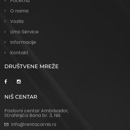
Početna
O nama
Vozila
Limo Service
Informacije
Kontakt
DRUŠTVENE MREŽE
NIŠ CENTAR
Poslovni centar Ambasador,
Strahinjića Bana br. 3, Niš
info@rentacarnis.rs