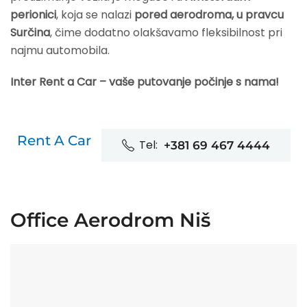
perionici
, koja se nalazi
pored aerodroma, u pravcu
Surčina
, čime dodatno olakšavamo fleksibilnost pri
najmu automobila.
Inter Rent a Car – vaše putovanje počinje s nama!
Rent A Car
Tel:
+381 69 467 4444
Office Aerodrom Niš